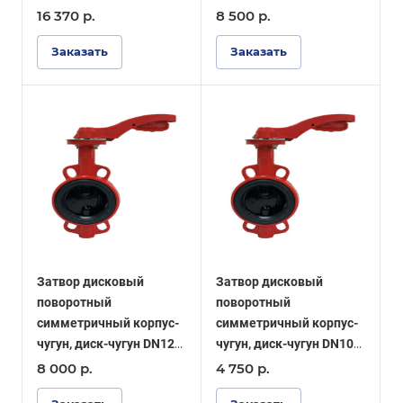
PN16, уплотнение EPDM
PN16, уплотнение EPDM
16 370
р.
8 500
р.
- ОПТИМА
- ОПТИМА
Заказать
Заказать
Затвор дисковый
Затвор дисковый
поворотный
поворотный
симметричный корпус-
симметричный корпус-
чугун, диск-чугун DN125
чугун, диск-чугун DN100
PN16, уплотнение EPDM
PN16, уплотнение EPDM
8 000
р.
4 750
р.
- ОПТИМА
- ОПТИМА