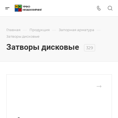
—
—
—
Главная
Продукция
Запорная арматура
Затворы дисковые
Затворы дисковые
329