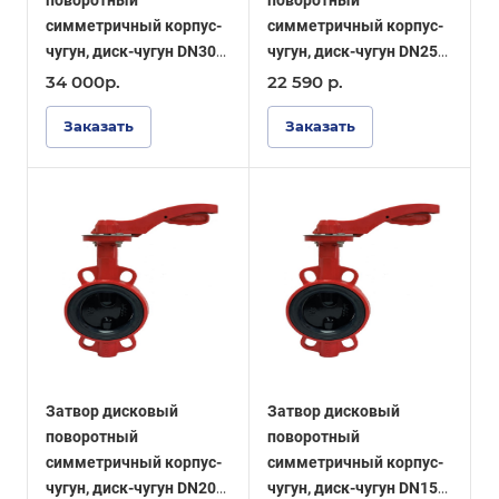
поворотный
поворотный
симметричный корпус-
симметричный корпус-
чугун, диск-чугун DN300
чугун, диск-чугун DN250
PN16, уплотнение EPDM
PN16, уплотнение EPDM
34 000
р.
22 590
р.
- ОПТИМА
- ОПТИМА
Заказать
Заказать
Затвор дисковый
Затвор дисковый
поворотный
поворотный
симметричный корпус-
симметричный корпус-
чугун, диск-чугун DN200
чугун, диск-чугун DN150