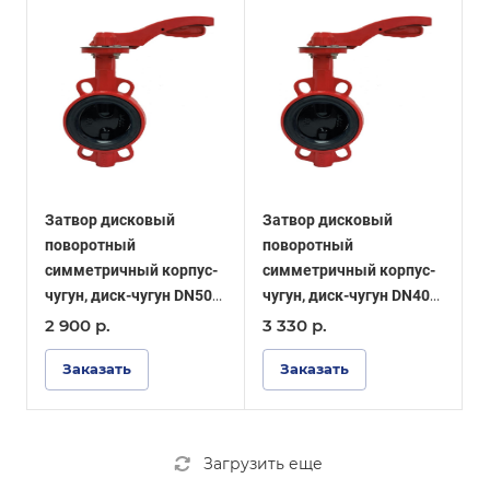
Затвор дисковый
Затвор дисковый
поворотный
поворотный
симметричный корпус-
симметричный корпус-
чугун, диск-чугун DN50
чугун, диск-чугун DN40
PN16, уплотнение EPDM
PN16, уплотнение EPDM
2 900
р.
3 330
р.
- ОПТИМА
- ОПТИМА
Заказать
Заказать
Загрузить еще