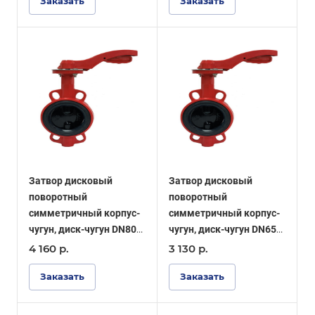
Заказать
Заказать
Затвор дисковый
Затвор дисковый
поворотный
поворотный
симметричный корпус-
симметричный корпус-
чугун, диск-чугун DN80
чугун, диск-чугун DN65
PN16, уплотнение EPDM
PN16, уплотнение EPDM
4 160
р.
3 130
р.
- ОПТИМА
- ОПТИМА
Заказать
Заказать