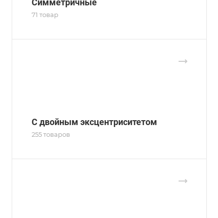
Симметричные
71 товар
С двойным эксцентриситетом
255 товаров