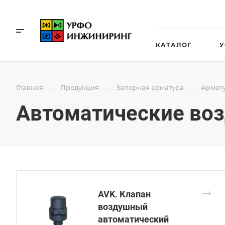
КАТАЛОГ
У
—
—
—
Главная
Продукция
Запорная арматура
Армату
Автоматические во
AVK. Клапан
воздушный
автоматический