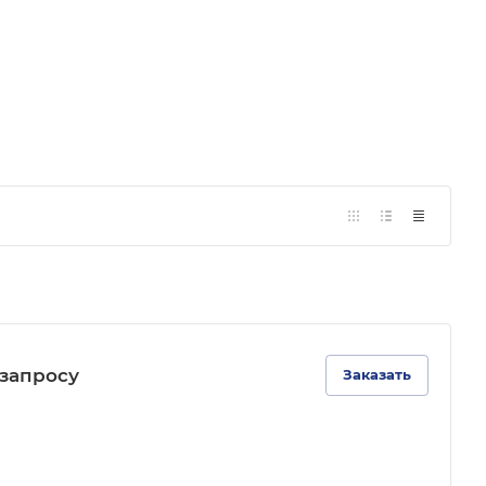
зап
р
осу
Заказать