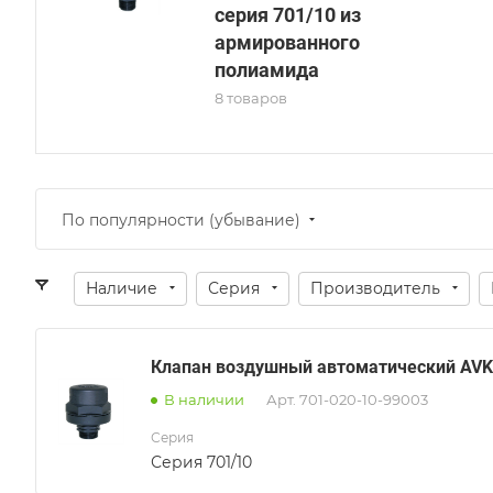
серия 701/10 из
армированного
полиамида
8 товаров
По популярности (убывание)
Наличие
Серия
Производитель
Клапан воздушный автоматический AVK
В наличии
Арт.
701-020-10-99003
Серия
Серия 701/10