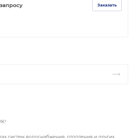
зап
р
осу
Заказать
VK!
ах систем водоснабжения, отопления и других