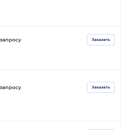
зап
р
осу
Заказать
зап
р
осу
Заказать