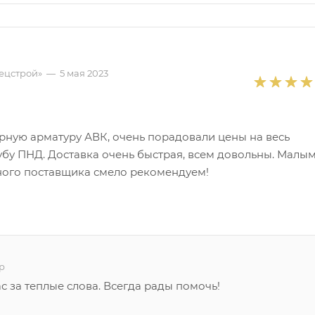
ецстрой»
—
5 мая 2023
ную арматуру АВК, очень порадовали цены на весь
убу ПНД. Доставка очень быстрая, всем довольны. Малым
ного поставщика смело рекомендуем!
р
с за теплые слова. Всегда рады помочь!