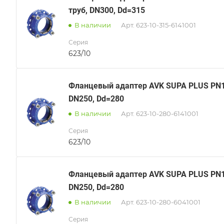
труб, DN300, Dd=315
В наличии
Арт.
623-10-315-6141001
Серия
623/10
Фланцевый адаптер AVK SUPA PLUS PN16
DN250, Dd=280
В наличии
Арт.
623-10-280-6141001
Серия
623/10
Фланцевый адаптер AVK SUPA PLUS PN10
DN250, Dd=280
В наличии
Арт.
623-10-280-6041001
Серия