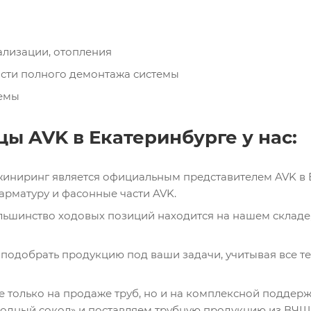
ализации, отопления
ости полного демонтажа системы
емы
ы AVK в Екатеринбурге у нас:
иниринг является официальным представителем AVK в Е
арматуру и фасонные части AVK.
ьшинство ходовых позиций находится на нашем складе,
подобрать продукцию под ваши задачи, учитывая все те
 только на продаже труб, но и на комплексной поддер
дный сокол» и поставляем трубную продукцию из ВЧШГ