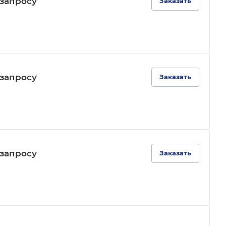
зап
р
осу
Заказать
зап
р
осу
Заказать
зап
р
осу
Заказать