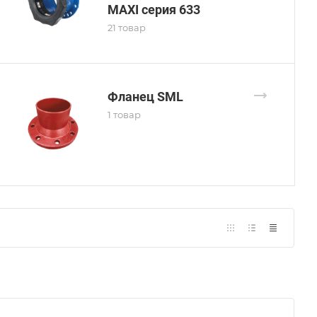
MAXI серия 633
21 товар
Фланец SML
1 товар