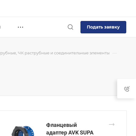
Подать заявку
Я
—
трубные, ЧК раструбные и соединительные элементы
Фланцевый
адаптер AVK SUPA