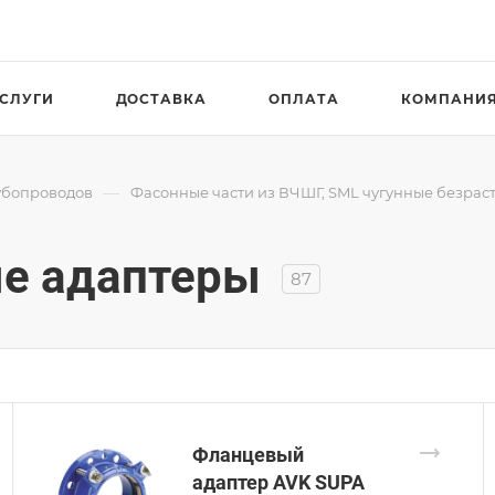
СЛУГИ
ДОСТАВКА
ОПЛАТА
КОМПАНИ
—
убопроводов
Фасонные части из ВЧШГ, SML чугунные безрас
е адаптеры
87
Фланцевый
адаптер AVK SUPA