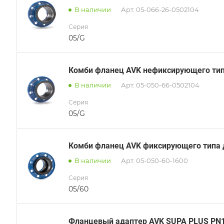
В наличии
Арт.
05-066-26-0502104
Серия
05/G
Комби фланец AVK нефиксирующего типа
В наличии
Арт.
05-050-66-0502104
Серия
05/G
Комби фланец AVK фиксирующего типа дл
В наличии
Арт.
05-050-60-1600
Серия
05/60
Фланцевый адаптер AVK SUPA PLUS PN1