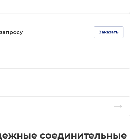
зап
р
осу
Заказать
адежные соединительные