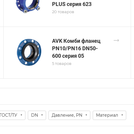
PLUS серия 623
20 товаров
AVK Комби фланец
PN10/PN16 DN50-
600 серия 05
5 товаров
ГОСТ/ТУ
DN
Давление, PN
Материал