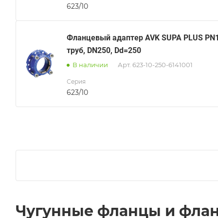
623/10
Фланцевый адаптер AVK SUPA PLUS PN1
труб, DN250, Dd=250
В наличии
Арт.
623-10-250-6141001
Серия
623/10
Чугунные фланцы и фла