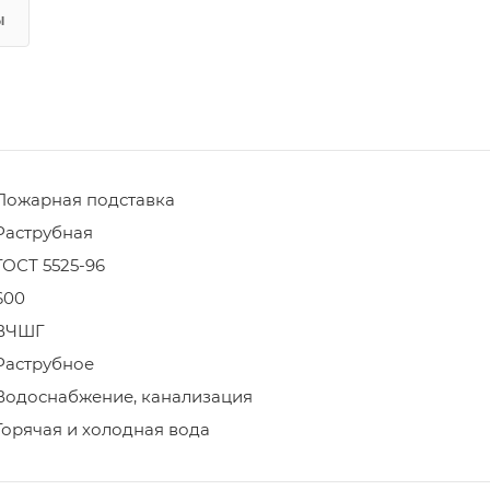
ы
Пожарная подставка
Раструбная
ГОСТ 5525-96
600
ВЧШГ
Раструбное
Водоснабжение, канализация
Горячая и холодная вода