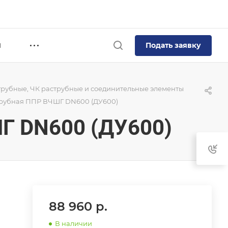
Подать заявку
Я
трубные, ЧК раструбные и соединительные элементы
трубная ППР ВЧШГ DN600 (ДУ600)
Г DN600 (ДУ600)
88 960
р.
В наличии