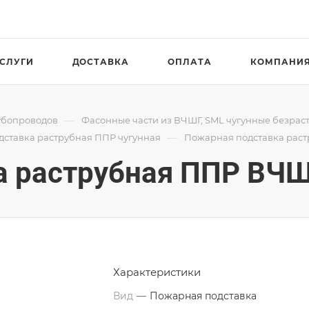
СЛУГИ
ДОСТАВКА
ОПЛАТА
КОМПАНИ
—
убопроводов
Фасонные части из ВЧШГ, SML чугунные безрас
—
ставка раструбная ППР чугунная
Пожарная подставка рас
а раструбная ППР ВЧШ
Характеристики
Вид
—
Пожарная подставка