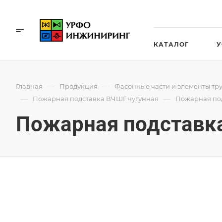
КАТАЛОГ
У
—
—
Главная
Продукция
Фасонные части и элементы тр
—
—
Пожарная подставка ВЧШГ чугунная
Пожарная под
Пожарная подставк